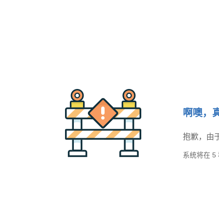
啊噢，
抱歉，由
系统将在
5